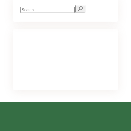
Search
for:
We've got you covered for all your
needs
PURCHASE