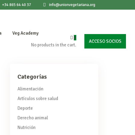
+34 865 64 40 37
info@unionvegetariana.org
a
Veg Academy
0
ACCESO SOCIOS
No products in the cart.
Categorías
Alimentación
Artículos sobre salud
Deporte
Derecho animal
Nutrición