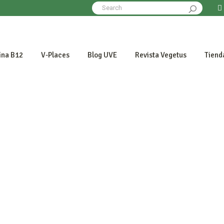
Search
for:
ina B12
V-Places
Blog UVE
Revista Vegetus
Tiend