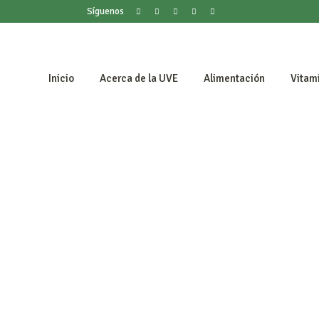
Síguenos
Inicio
Acerca de la UVE
Alimentación
Vitam
2 septiembre 2024
Alimentación
/
Blog UVE
Hongos: la carne del futuro
que revoluciona la industria
alimentaria