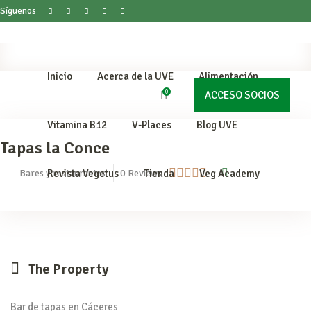
Síguenos
Inicio
Acerca de la UVE
Alimentación
0
ACCESO SOCIOS
Vitamina B12
V-Places
Blog UVE
Tapas la Conce
products in the cart.
Revista Vegetus
Tienda
Veg Academy
Bares y restaurantes
0
Reviews
The Property
Bar de tapas en Cáceres