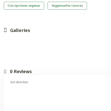
Con opciones veganas
Veggievuelta-caceres
Galleries
0
Reviews
Get direction