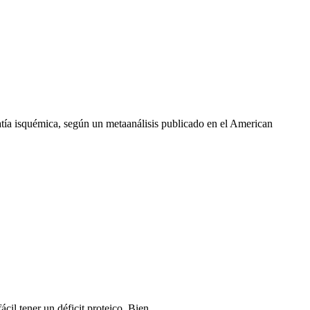
atía isquémica, según un metaanálisis publicado en el American
ácil tener un déficit proteico. Bien,…