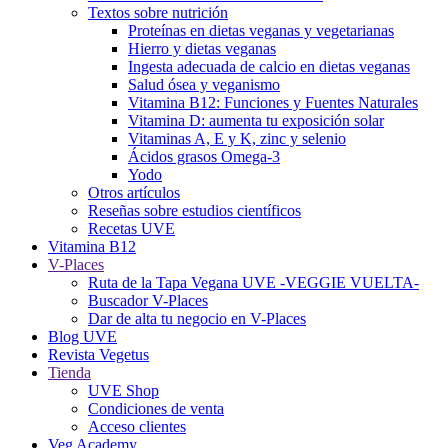
Textos sobre nutrición
Proteínas en dietas veganas y vegetarianas
Hierro y dietas veganas
Ingesta adecuada de calcio en dietas veganas
Salud ósea y veganismo
Vitamina B12: Funciones y Fuentes Naturales
Vitamina D: aumenta tu exposición solar
Vitaminas A, E y K, zinc y selenio
Ácidos grasos Omega-3
Yodo
Otros artículos
Reseñas sobre estudios científicos
Recetas UVE
Vitamina B12
V-Places
Ruta de la Tapa Vegana UVE -VEGGIE VUELTA-
Buscador V-Places
Dar de alta tu negocio en V-Places
Blog UVE
Revista Vegetus
Tienda
UVE Shop
Condiciones de venta
Acceso clientes
Veg Academy