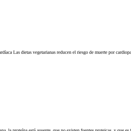
ardíaca Las dietas vegetarianas reducen el riesgo de muerte por cardiop
a, la proteína está ausente, que no existen fuentes proteicas, y que es f