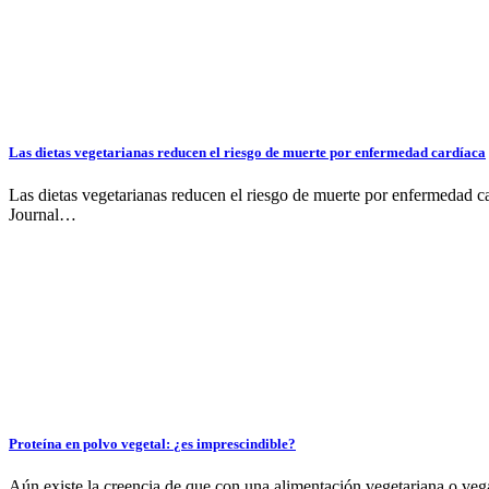
Las dietas vegetarianas reducen el riesgo de muerte por enfermedad cardíaca
Las dietas vegetarianas reducen el riesgo de muerte por enfermedad c
Journal…
Proteína en polvo vegetal: ¿es imprescindible?
Aún existe la creencia de que con una alimentación vegetariana o vegan