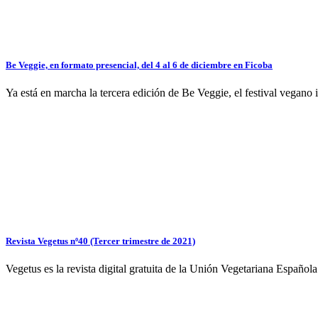
Be Veggie, en formato presencial, del 4 al 6 de diciembre en Ficoba
Ya está en marcha la tercera edición de Be Veggie, el festival vegan
Revista Vegetus nº40 (Tercer trimestre de 2021)
Vegetus es la revista digital gratuita de la Unión Vegetariana Españ