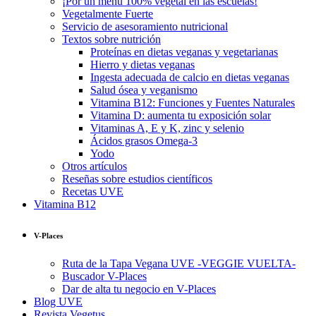
¡Por un menú 100% vegetal en las escuelas!
Vegetalmente Fuerte
Servicio de asesoramiento nutricional
Textos sobre nutrición
Proteínas en dietas veganas y vegetarianas
Hierro y dietas veganas
Ingesta adecuada de calcio en dietas veganas
Salud ósea y veganismo
Vitamina B12: Funciones y Fuentes Naturales
Vitamina D: aumenta tu exposición solar
Vitaminas A, E y K, zinc y selenio
Ácidos grasos Omega-3
Yodo
Otros artículos
Reseñas sobre estudios científicos
Recetas UVE
Vitamina B12
V-Places
Ruta de la Tapa Vegana UVE -VEGGIE VUELTA-
Buscador V-Places
Dar de alta tu negocio en V-Places
Blog UVE
Revista Vegetus