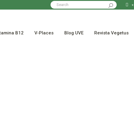
Search
+
for:
tamina B12
V-Places
Blog UVE
Revista Vegetus
16 abril 2026
s