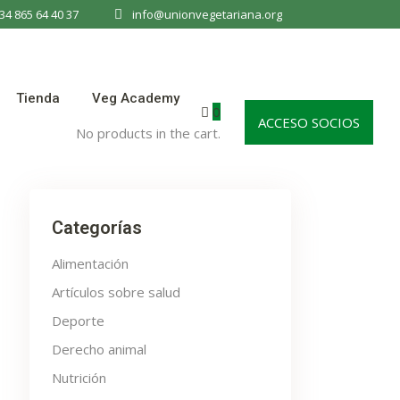
34 865 64 40 37
info@unionvegetariana.org
Tienda
Veg Academy
0
ACCESO SOCIOS
No products in the cart.
Categorías
Alimentación
Artículos sobre salud
Deporte
Derecho animal
Nutrición