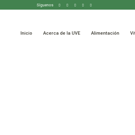
Síguenos
Inicio
Acerca de la UVE
Alimentación
Vi
17 julio 2026
Blog UVE
/
UVE News
Una sentencia histórica del
Tribunal Europeo de Derecho
Humanos reconoce el