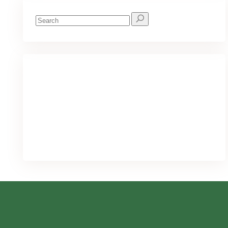
Search
for:
We've got you covered for all your
needs
PURCHASE