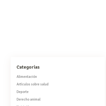
alimentación vegetariana/vegana, embarazo/lactancia,
fertilidad y menopausia, analiza cómo es posible llevar una
alimentación 100% vegetal junto con esta patología.
Incorporar
READ MORE
Categorías
Alimentación
Artículos sobre salud
Deporte
Derecho animal