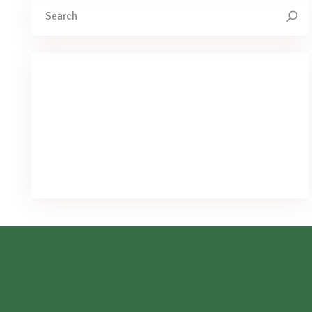
Search
for:
We've got you covered for all your
needs
PURCHASE