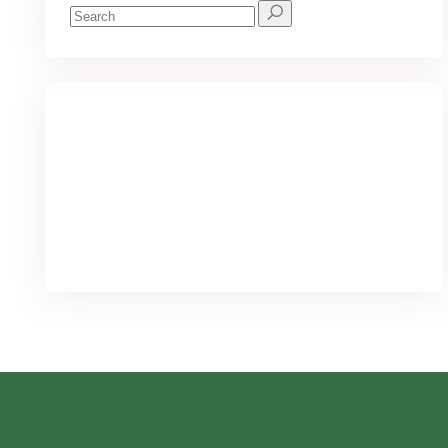
Search
for:
We've got you covered for all your
needs
PURCHASE