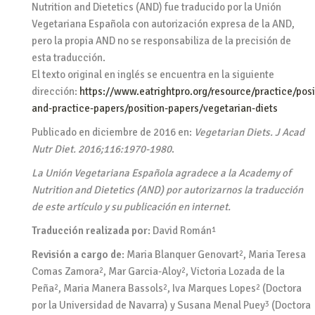
Nutrition and Dietetics (AND) fue traducido por la Unión
Vegetariana Española con autorización expresa de la AND,
pero la propia AND no se responsabiliza de la precisión de
esta traducción.
El texto original en inglés se encuentra en la siguiente
dirección:
https://www.eatrightpro.org/resource/practice/posi
and-practice-papers/position-papers/vegetarian-diets
Publicado en diciembre de 2016 en:
Vegetarian Diets.
J Acad
Nutr Diet. 2016;116:1970-1980
.
La Unión Vegetariana Española agradece a la Academy of
Nutrition and Dietetics (AND) por autorizarnos la traducción
de este artículo y su publicación en internet.
Traducción realizada por
: David Román
1
Revisión a cargo de
: Maria Blanquer Genovart
, Maria Teresa
2
Comas Zamora
, Mar Garcia-Aloy
, Victoria Lozada de la
2
2
Peña
, Maria Manera Bassols
, Iva Marques Lopes
(Doctora
2
2
2
por la Universidad de Navarra) y Susana Menal Puey
(Doctora
3