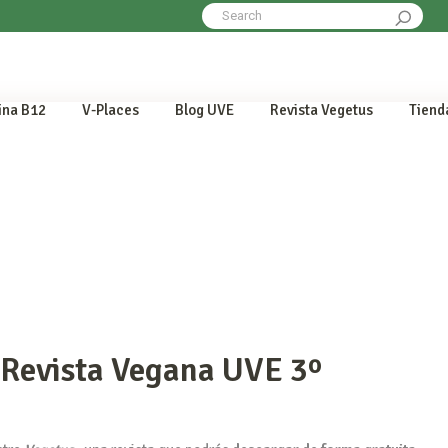
Search
for:
ina B12
V-Places
Blog UVE
Revista Vegetus
Tiend
 Revista Vegana UVE 3º