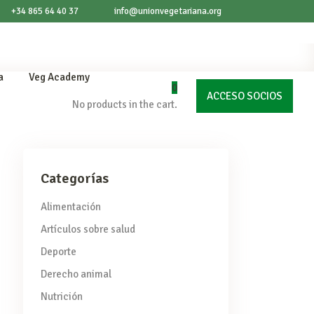
+34 865 64 40 37
info@unionvegetariana.org
a
Veg Academy
0
ACCESO SOCIOS
No products in the cart.
Categorías
Alimentación
Artículos sobre salud
Deporte
Derecho animal
Nutrición