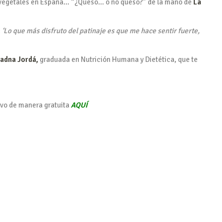
as vegetales en España… “¿Queso… o no queso?” de la mano de
La
:
‘Lo que más disfruto del patinaje es que me hace sentir fuerte,
iadna Jordá,
graduada en Nutrición Humana y Dietética, que te
ivo de manera gratuita
AQUÍ