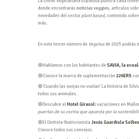
La Unión Vegetariana Española publica cada trime
donde encontrarás
noticias veggies
, artículos sob
novedades del sector
plant based
, contenido sobr
más.
En este tercer número de
Vegetus
de 2025 podrás e
🟢Hablamos con los habitantes de
SAVIA, la ecoa
🟢Conoce la marca de suplementación
226ERS
con
🟢’Cuando las ovejas no vuelan’ La historia de Silv
todos sus animales.
🟢Descubre el
Hotel Girasol:
vacaciones en Mallo
puertas de su cocina que apuesta por la sostenibili
🟢El Dietista-Nutricionista
Jesús Guardiola Solbe
Conoce todos sus consejos.