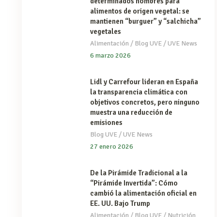
determinados nombres para
alimentos de origen vegetal: se
mantienen “burguer” y “salchicha”
vegetales
/
/
Alimentación
Blog UVE
UVE News
6 marzo 2026
Lidl y Carrefour lideran en España
la transparencia climática con
objetivos concretos, pero ninguno
muestra una reducción de
emisiones
/
Blog UVE
UVE News
27 enero 2026
De la Pirámide Tradicional a la
“Pirámide Invertida”: Cómo
cambió la alimentación oficial en
EE. UU. Bajo Trump
/
/
Alimentación
Blog UVE
Nutrición