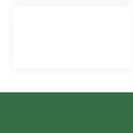
We've got you covered for all your
needs
PURCHASE