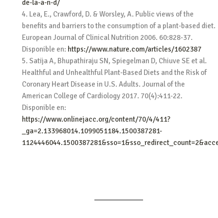
de-la-a-n-d/
Lea, E., Crawford, D. & Worsley, A. Public views of the
benefits and barriers to the consumption of a plant-based diet.
European Journal of Clinical Nutrition 2006. 60:828-37.
Disponible en:
https://www.nature.com/articles/1602387
Satija A, Bhupathiraju SN, Spiegelman D, Chiuve SE et al.
Healthful and Unhealthful Plant-Based Diets and the Risk of
Coronary Heart Disease in U.S. Adults. Journal of the
American College of Cardiology 2017. 70(4):411-22.
Disponible en:
https://www.onlinejacc.org/content/70/4/411?
_ga=2.133968014.1099051184.1500387281-
1124446044.1500387281&sso=1&sso_redirect_count=2&acc