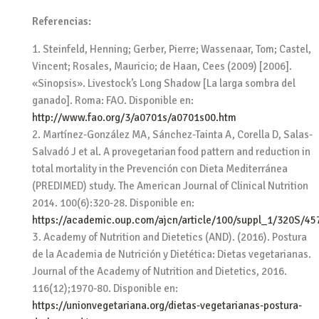
Referencias:
Steinfeld, Henning; Gerber, Pierre; Wassenaar, Tom; Castel,
Vincent; Rosales, Mauricio; de Haan, Cees (2009) [2006].
«Sinopsis». Livestock’s Long Shadow [La larga sombra del
ganado]. Roma: FAO. Disponible en:
http://www.fao.org/3/a0701s/a0701s00.htm
Martínez-González MA, Sánchez-Tainta A, Corella D, Salas-
Salvadó J et al. A provegetarian food pattern and reduction in
total mortality in the Prevención con Dieta Mediterránea
(PREDIMED) study. The American Journal of Clinical Nutrition
2014. 100(6):320-28. Disponible en:
https://academic.oup.com/ajcn/article/100/suppl_1/320S/4
Academy of Nutrition and Dietetics (AND). (2016). Postura
de la Academia de Nutrición y Dietética: Dietas vegetarianas.
Journal of the Academy of Nutrition and Dietetics, 2016.
116(12);1970-80. Disponible en:
https://unionvegetariana.org/dietas-vegetarianas-postura-