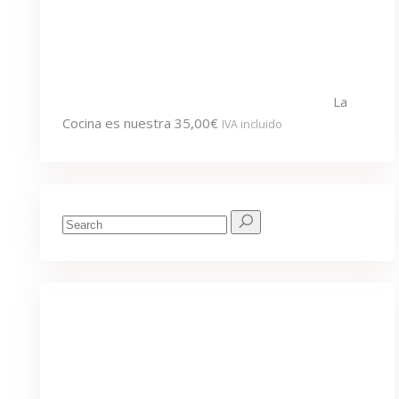
La
Cocina es nuestra
35,00
€
IVA incluido
Search
for:
We've got you covered for all your
needs