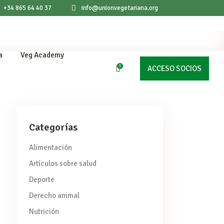
+34 865 64 40 37
info@unionvegetariana.org
a
Veg Academy
0
ACCESO SOCIOS
products in the cart.
Categorías
Alimentación
Artículos sobre salud
Deporte
Derecho animal
Nutrición