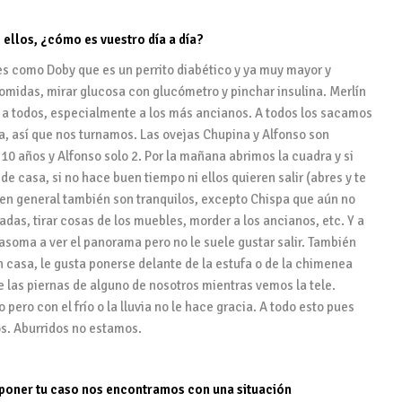
 ellos, ¿cómo es vuestro día a día?
es como Doby que es un perrito diabético y ya muy mayor y
omidas, mirar glucosa con glucómetro y pinchar insulina. Merlín
es a todos, especialmente a los más ancianos. A todos los sacamos
ra, así que nos turnamos. Las ovejas Chupina y Alfonso son
10 años y Alfonso solo 2. Por la mañana abrimos la cuadra y si
 casa, si no hace buen tiempo ni ellos quieren salir (abres y te
 en general también son tranquilos, excepto Chispa que aún no
tadas, tirar cosas de los muebles, morder a los ancianos, etc. Y a
 asoma a ver el panorama pero no le suele gustar salir. También
n casa, le gusta ponerse delante de la estufa o de la chimenea
e las piernas de alguno de nosotros mientras vemos la tele.
 pero con el frío o la lluvia no le hace gracia. A todo esto pues
s. Aburridos no estamos.
xponer tu caso nos encontramos con una situación