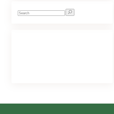
Search
for:
We've got you covered for all your
needs
PURCHASE