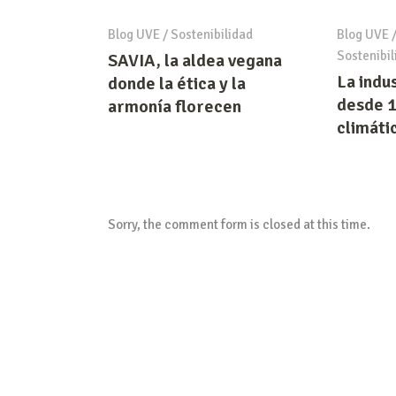
Blog UVE
/
Sostenibilidad
Blog UVE
Sostenibil
SAVIA, la aldea vegana
La indu
donde la ética y la
desde 1
armonía florecen
climátic
Sorry, the comment form is closed at this time.