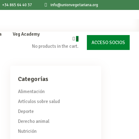
+34 865 64 40 37
info@unionvegetariana.org
a
Veg Academy
0
ACCESO SOCIOS
No products in the cart.
Categorías
Alimentación
Artículos sobre salud
Deporte
Derecho animal
Nutrición