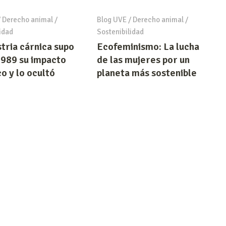
/
Derecho animal
/
Blog UVE
/
Derecho animal
/
idad
Sostenibilidad
stria cárnica supo
Ecofeminismo: La lucha
989 su impacto
de las mujeres por un
o y lo ocultó​
planeta más sostenible