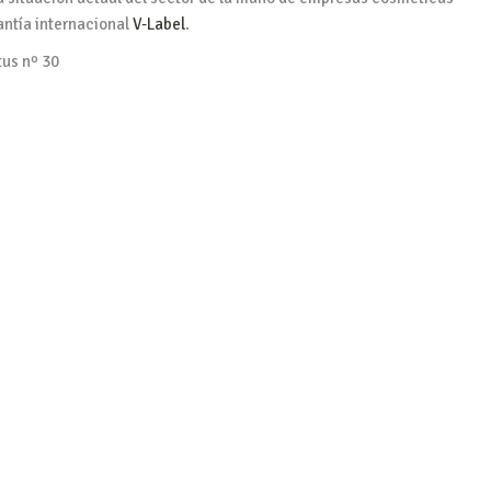
antía internacional
V-Label
.
tus nº 30