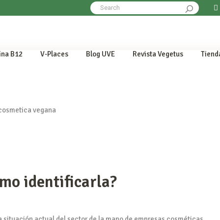
Search
for:
ina B12
V-Places
Blog UVE
Revista Vegetus
Tiend
mo identificarla?
a situación actual del sector de la mano de empresas cosméticas