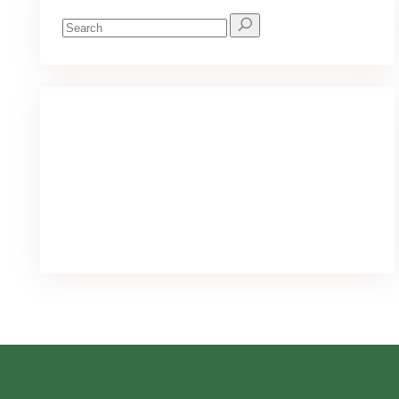
Search
for:
We've got you covered for all your
needs
PURCHASE