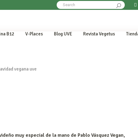
Search
for:
ina B12
V-Places
Blog UVE
Revista Vegetus
Tiend
No 
videño muy especial de la mano de
Pablo Vásquez Vegan
,