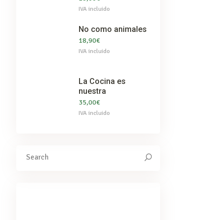
IVA incluido
No como animales
18,90
€
IVA incluido
La Cocina es
nuestra
35,00
€
IVA incluido
Search
for:
We've got you covered for