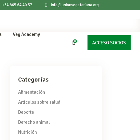
+34 865 64 40 37
info@unionvegetariana.org
a
Veg Academy
0
ACCESO SOCIOS
products in the cart.
Categorías
Alimentación
Artículos sobre salud
Deporte
Derecho animal
Nutrición