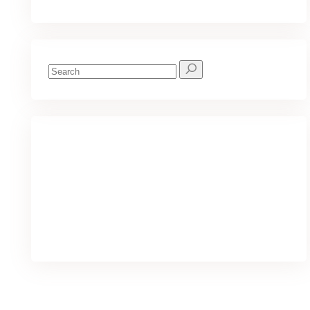
Search
for:
We've got you covered for all your
needs
PURCHASE