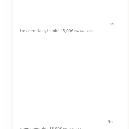
Las
tres cerditas y la loba
15,00
€
IVA incluido
No
como animales
18,90
€
IVA incluido