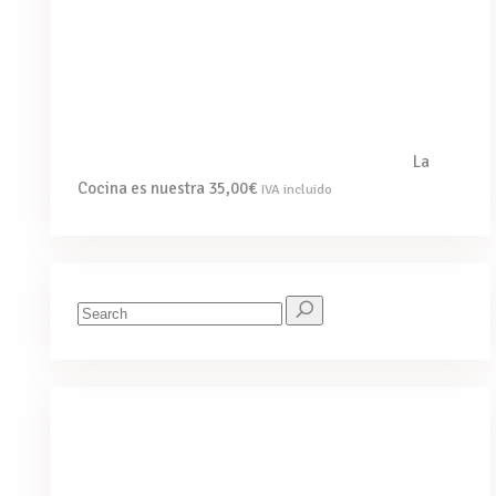
La
Cocina es nuestra
35,00
€
IVA incluido
Search
for:
We've got you covered for all your
needs