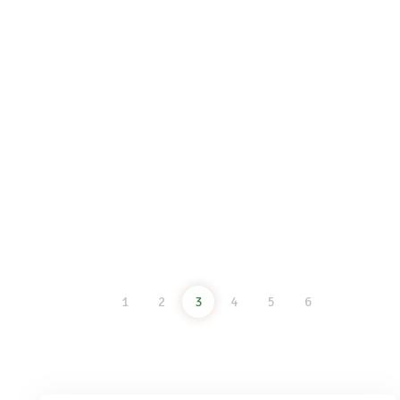
Recetas veganas de Beatriz Moliz
Estofado de primavera Ingredientes 1 cebolla 2 dientes de
ajo 8-10 champiñones 2 patatas 3 zanahorias 1 taza guisantes
1 taza soja texturizada 1/3 taza salsa de tomate 2 tazas caldo
de verduras 2 tazas agua 1 chorrito vino tinto para
READ MORE
1
2
3
4
5
6