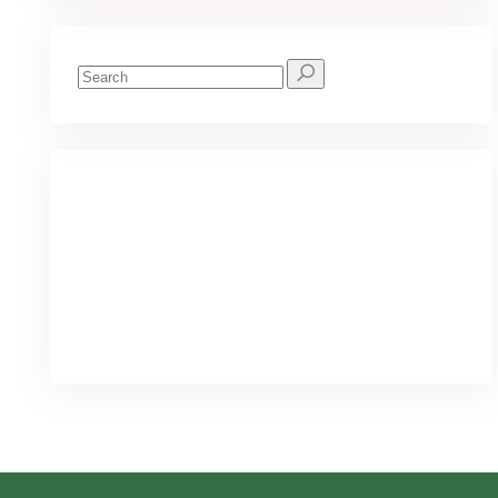
Search
for:
We've got you covered for all your
needs
PURCHASE