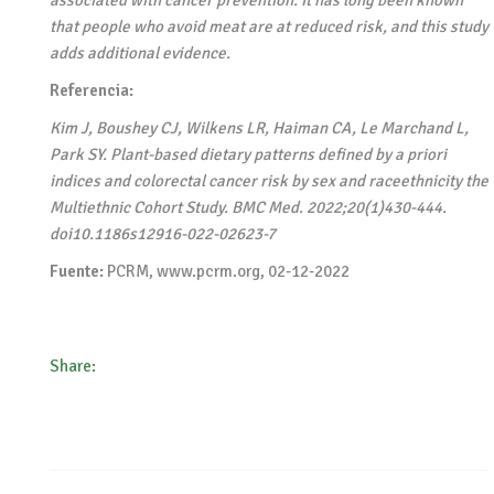
associated with cancer prevention. It has long been known
that people who avoid meat are at reduced risk, and this study
adds additional evidence.
Referencia:
Kim J, Boushey CJ, Wilkens LR, Haiman CA, Le Marchand L,
Park SY. Plant-based dietary patterns defined by a priori
indices and colorectal cancer risk by sex and raceethnicity the
Multiethnic Cohort Study. BMC Med. 2022;20(1)430-444.
doi10.1186s12916-022-02623-7
Fuente:
PCRM, www.pcrm.org, 02-12-2022
Share: