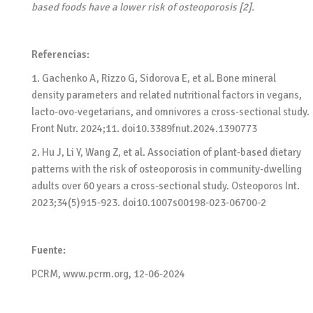
based foods have a lower risk of osteoporosis [2].
Referencias:
1. Gachenko A, Rizzo G, Sidorova E, et al. Bone mineral
density parameters and related nutritional factors in vegans,
lacto-ovo-vegetarians, and omnivores a cross-sectional study.
Front Nutr. 2024;11. doi10.3389fnut.2024.1390773
2. Hu J, Li Y, Wang Z, et al. Association of plant-based dietary
patterns with the risk of osteoporosis in community-dwelling
adults over 60 years a cross-sectional study. Osteoporos Int.
2023;34(5)915-923. doi10.1007s00198-023-06700-2
Fuente:
PCRM, www.pcrm.org, 12-06-2024