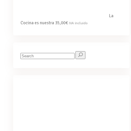
La
Cocina es nuestra
35,00
€
IVA incluido
Search
for:
We've got you covered for all your
needs
PURCHASE