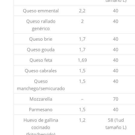
tamaño L)
Queso emmental
2,2
40
Queso rallado
2
40
genérico
Queso brie
1,7
40
Queso gouda
1,7
40
Queso feta
1,69
40
Queso cabrales
1,5
40
Queso
1,5
40
manchego/semicurado
Mozzarella
–
70
Parmesano
1,5
40
Huevo de gallina
1,2
58 (1ud
cocinado
tamaño L)
(frito/hervido)