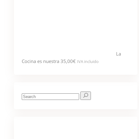
La
Cocina es nuestra
35,00
€
IVA incluido
Search
for:
We've got you covered for all your