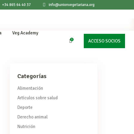
+34 865 64 40 37
info@unionvegetariana.org
a
Veg Academy
0
ACCESO SOCIOS
products in the cart.
Categorías
Alimentación
Artículos sobre salud
Deporte
Derecho animal
Nutrición