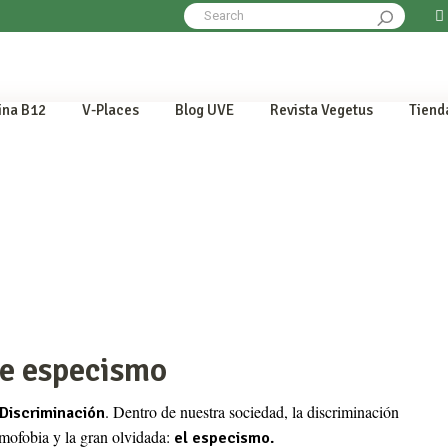
Search
for:
ina B12
V-Places
Blog UVE
Revista Vegetus
Tiend
No 
de especismo
. Dentro de nuestra sociedad, la discriminación
 Discriminación
omofobia y la gran olvidada:
el especismo.