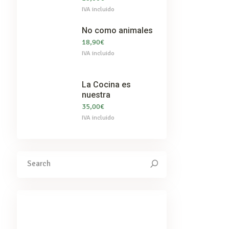
IVA incluido
No como animales
18,90
€
IVA incluido
La Cocina es
nuestra
35,00
€
IVA incluido
Search
for:
We've got you covered for