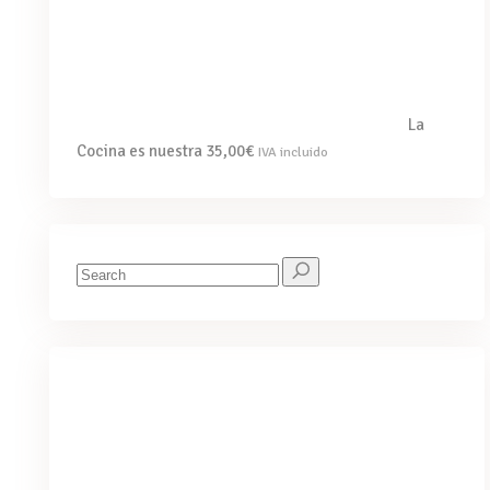
La
Cocina es nuestra
35,00
€
IVA incluido
Search
for:
We've got you covered for all your
needs