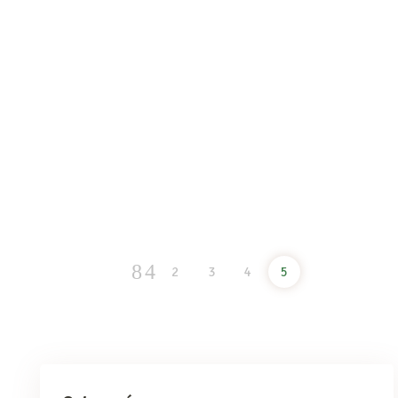
parecer una nimiedad pero…¿alguna vez te has parado a
pensar lo que significa realmente buscar rendimiento y todo lo
que conlleva a nivel personal? Si, esto es un articulo de sobre
nutrición, pero una parte muy importante
READ MORE
2
3
4
5