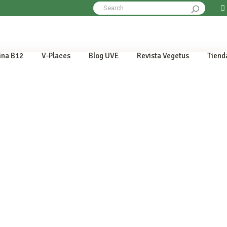
Search
for:
ina B12
V-Places
Blog UVE
Revista Vegetus
Tiend
30 junio 2023