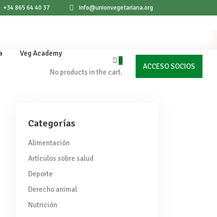
+34 865 64 40 37
info@unionvegetariana.org
a
Veg Academy
0
ACCESO SOCIOS
No products in the cart.
Categorías
Alimentación
Artículos sobre salud
Deporte
Derecho animal
Nutrición