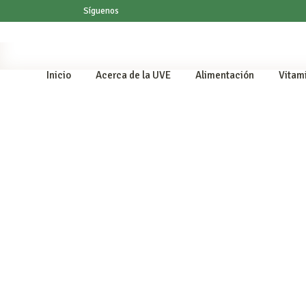
Síguenos
Inicio
Acerca de la UVE
Alimentación
Vitam
2 abril 2024
Diabetes
/
Reseñas de estudios
La dieta vegana reduce los
requerimientos de insulina en
la diabetes tipo 1