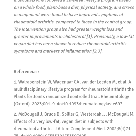
individuals who followed a 16-week lifestyle program based
on a whole food, plant-based diet, physical activity, and stress
management were found to have improved symptoms of
rheumatoid arthritis, compared to those in the control group.
The intervention group also had greater weight loss and
greater improvements in cholesterol [1]. Previously, a low-fat
vegan diet has been shown to reduce rheumatoid arthritis
symptoms and markers of inflammation [2,3].
Referencias:
1. Walrabenstein W, Wagenaar CA, van der Leeden M, et al. A
multidisciplinary lifestyle program for rheumatoid arthritis the
Plants for Joints randomized controlled trial. Rheumatology
(Oxford). 2023;001–9. doi10.1093rheumatologykeac693
2. McDougall J, Bruce B, Spiller G, Westerdahl J, McDougall M.
Effects of a very low-fat, vegan diet in subjects with
rheumatoid arthritis. J Altern Complement Med. 2002;8(1)71-