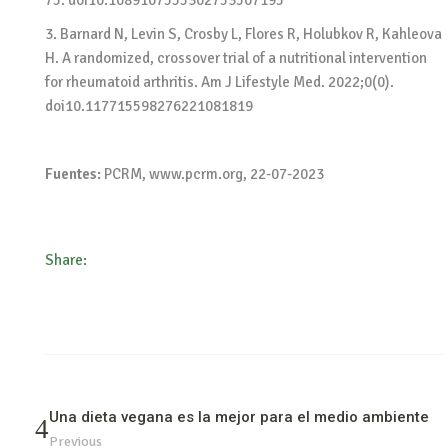
75. doi10.1089107555302753507195
3. Barnard N, Levin S, Crosby L, Flores R, Holubkov R, Kahleova
H. A randomized, crossover trial of a nutritional intervention
for rheumatoid arthritis. Am J Lifestyle Med. 2022;0(0).
doi10.117715598276221081819
Fuentes:
PCRM, www.pcrm.org, 22-07-2023
Share:
Una dieta vegana es la mejor para el medio ambiente
Previous