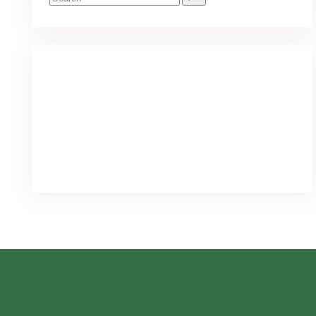
for:
We've got you covered for all your
needs
PURCHASE